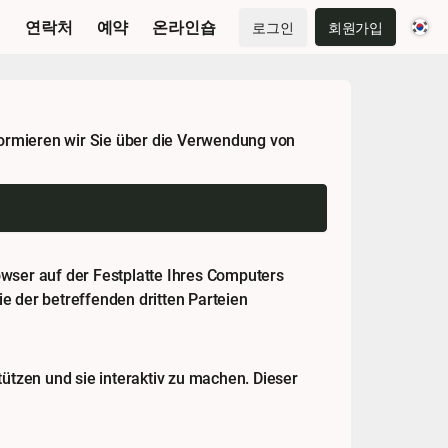
지
연락처
예약
온라인숍
로그인
회원가입
ormieren wir Sie über die Verwendung von
rowser auf der Festplatte Ihres Computers
e der betreffenden dritten Parteien
ützen und sie interaktiv zu machen. Dieser